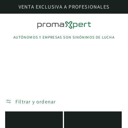
Ir
VENTA EXCLUSIVA A PROFESIONALES
directamente
al contenido
AUTÓNOMOS Y EMPRESAS SON SINÓNIMOS DE LUCHA
C
BISAGRAS SIN
o
AMORTIGUACIÓN
l
e
Filtrar y ordenar
3 productos
c
c