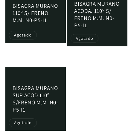
i
BISAGRA MURANO
BISAGRA MURANO
ACODA. 110º S/
ó
110º S/ FRENO
FRENO M.M. N0-
M.M. N0-P5-I1
n
P5-I1
Agotado
:
Agotado
Precio
€0,88 EUR
Precio
€0,99 EUR
habitual
habitual
BISAGRA MURANO
SUP.ACOD 110º
S/FRENO M.M. N0-
P5-I1
Agotado