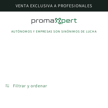
Ir
VENTA EXCLUSIVA A PROFESIONALES
directamente
al contenido
AUTÓNOMOS Y EMPRESAS SON SINÓNIMOS DE LUCHA
C
TIRADORES ALUMINIO
o
UÑEROS
l
e
Filtrar y ordenar
0 productos
c
c