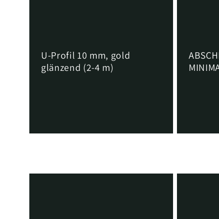
U-Profil 10 mm, gold
ABSCH
glänzend (2-4 m)
MINIMA
Normaler
Von €7,08 EUR
Normaler
Von €7,6
Preis
Preis