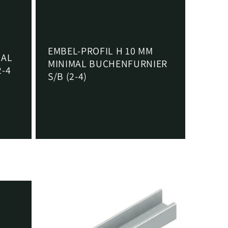
EMBEL-PROFIL H 10 MM
MAL
MINIMAL BUCHENFURNIER
2-4
S/B (2-4)
Normaler
€5,65 EUR
Preis