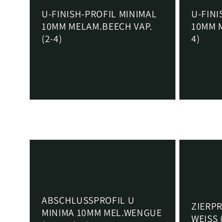
U-FINISH-PROFIL MINIMAL
U-FINI
10MM MELAM.BEECH VAP.
10MM M
(2-4)
4)
Normaler
Von €5,70 EUR
Normaler
Von €5,7
Preis
Preis
ABSCHLUSSPROFIL U
ZIERPR
MINIMA 10MM MEL.WENGUE
WEISS 