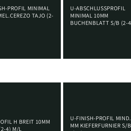
SH-PROFIL MINIMAL
U-ABSCHLUSSPROFIL
EL.CEREZO TAJO (2-
MINIMAL 10MM
BUCHENBLATT S/B (2-4
0 EUR
Normaler
Von €11,97 EUR
Preis
U-FINISH-PROFIL MIND.
OFIL H BREIT 10MM
MM KIEFERFURNIER S/B 
(2-4) M/L