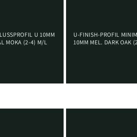
LUSSPROFIL U 10MM
U-FINISH-PROFIL MINI
L MOKA (2-4) M/L
10MM MEL. DARK OAK (
4 EUR
Normaler
Von €6,52 EUR
Preis