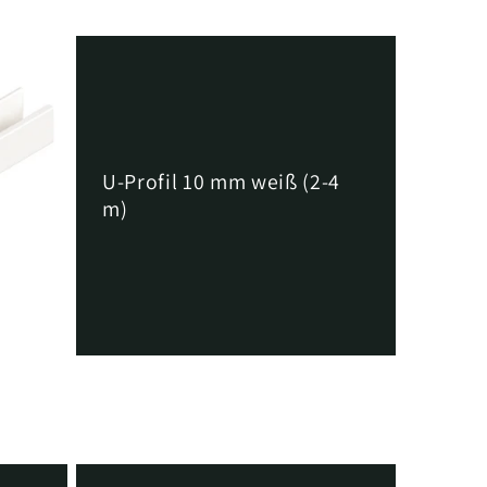
U-Profil 10 mm weiß (2-4
m)
2-4) M/L
Normaler
Von €5,29 EUR
Preis