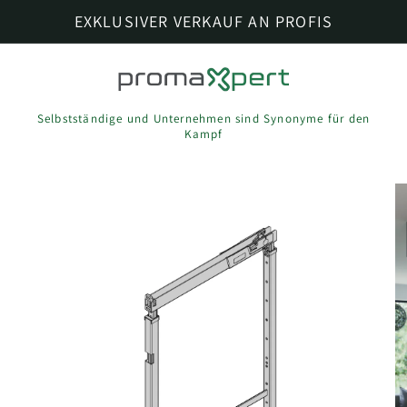
Direkt
EXKLUSIVER VERKAUF AN PROFIS
zum
Inhalt
Selbstständige und Unternehmen sind Synonyme für den
Kampf
oduktinformationen
ringen