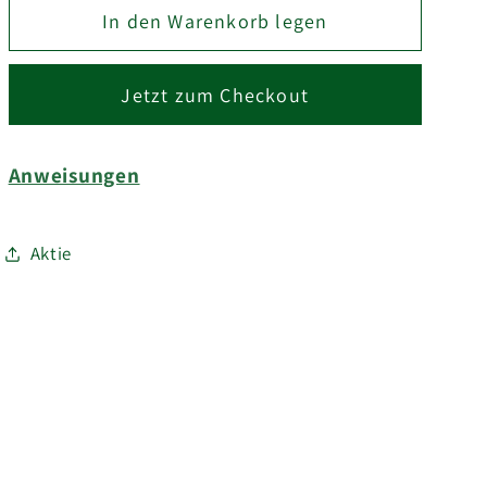
In den Warenkorb legen
für
für
TITAN
TITAN
PANTRY
PANTRY
Jetzt zum Checkout
SÄULE
SÄULE
Anweisungen
Aktie