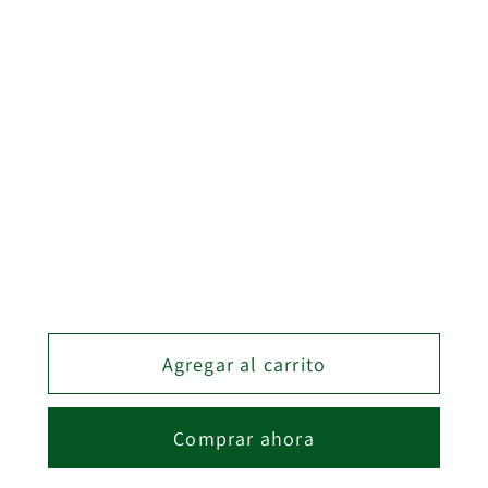
Color
BLANCO
Medida
121MM
Cantidad
Cantidad
Reducir
Aumentar
cantidad
cantidad
para
para
Agregar al carrito
KIT
KIT
CAJON
CAJON
VISION
VISION
Comprar ahora
TOP
TOP
121MM
121MM