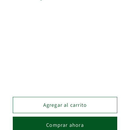
Color
MELAMINA
Medida
2MTS
Cantidad
Cantidad
Reducir
Aumentar
cantidad
cantidad
para
para
Agregar al carrito
KIT
KIT
CARRIL
CARRIL
SUP
SUP
Comprar ahora
+
+