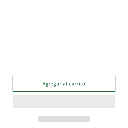
MELAMINA
Medida
3MTS
Cantidad
Cantidad
Reducir
Aumentar
cantidad
cantidad
para
para
Agregar al carrito
KIT
KIT
CARRIL
CARRIL
SUP
SUP
+
+
INF
INF
KG75
KG75