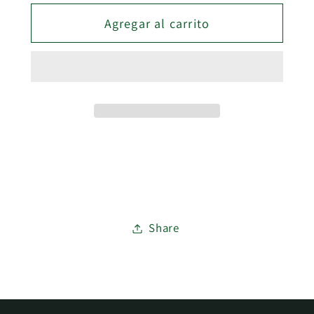
para
para
Agregar al carrito
PERFIL
PERFIL
REMATE
REMATE
U
U
MINIMAL
MINIMAL
10MM
10MM
MEL.
MEL.
ROBLE
ROBLE
OSCUR
OSCUR
(2-
(2-
El precio por metro es: 3,26 euros.
4)
4)
Share