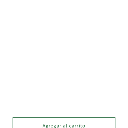
NEGRO MOKKA
Medida
16MM
Metro
2m
4m
Cantidad
Cantidad
Reducir
Aumentar
cantidad
cantidad
para
para
Agregar al carrito
PERFIL
PERFIL