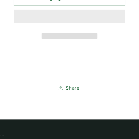
REMATE
REMATE
U
U
16MM
16MM
NEGRO
NEGRO
MOKKA
MOKKA
(2-
(2-
4)
4)
M/L
M/L
El precio por metro es: 3,89 euros.
Share
...